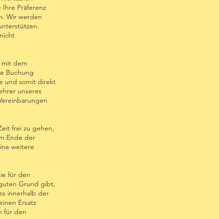
 Ihre Präferenz
n. Wir werden
unterstützen.
nicht
t mit dem
hre Buchung
e und somit direkt
ehrer unseres
 Vereinbarungen
eit frei zu gehen,
am Ende der
ine weitere
ie für den
 guten Grund gibt,
es innerhalb der
einen Ersatz
 für den