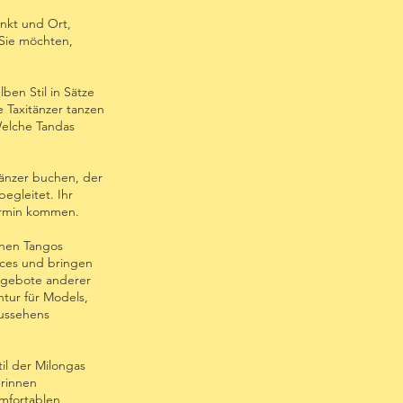
unkt und Ort,
Sie möchten,
ben Stil in Sätze
 Taxitänzer tanzen
 Welche Tandas
Tänzer buchen, der
egleitet. Ihr
Termin kommen.
chen Tangos
ices und bringen
Angebote anderer
ntur für Models,
Aussehens
il der Milongas
erinnen
omfortablen