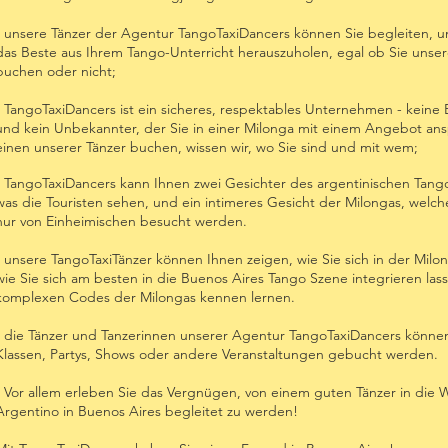
- unsere Tänzer der Agentur TangoTaxiDancers können Sie begleiten, u
das Beste aus Ihrem Tango-Unterricht herauszuholen, egal ob Sie unser
buchen oder nicht;
- TangoTaxiDancers ist ein sicheres, respektables Unternehmen - keine
und kein Unbekannter, der Sie in einer Milonga mit einem Angebot ans
einen unserer Tänzer buchen, wissen wir, wo Sie sind und mit wem;
- TangoTaxiDancers kann Ihnen zwei Gesichter des argentinischen Tango
was die Touristen sehen, und ein intimeres Gesicht der Milongas, welc
nur von Einheimischen besucht werden.
- unsere TangoTaxiTänzer können Ihnen zeigen, wie Sie sich in der Milo
wie Sie sich am besten in die Buenos Aires Tango Szene integrieren las
komplexen Codes der Milongas kennen lernen.
- die Tänzer und Tanzerinnen unserer Agentur TangoTaxiDancers können
Klassen, Partys, Shows oder andere Veranstaltungen gebucht werden.
- Vor allem erleben Sie das Vergnügen, von einem guten Tänzer in die 
Argentino in Buenos Aires begleitet zu werden!