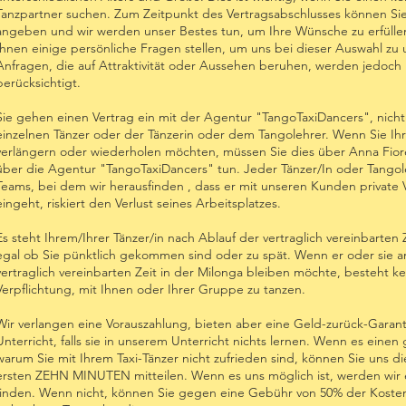
Tanzpartner suchen. Zum Zeitpunkt des Vertragsabschlusses können Sie
angeben und wir werden unser Bestes tun, um Ihre Wünsche zu erfülle
Ihnen einige persönliche Fragen stellen, um uns bei dieser Auswahl zu 
Anfragen, die auf Attraktivität oder Aussehen beruhen, werden jedoch 
berücksichtigt.
Sie gehen einen Vertrag ein mit der Agentur "TangoTaxiDancers", nich
einzelnen Tänzer oder der Tänzerin oder dem Tangolehrer. Wenn Sie I
verlängern oder wiederholen möchten, müssen Sie dies über Anna Fior
über die Agentur "TangoTaxiDancers" tun. Jeder Tänzer/In oder Tangol
Teams, bei dem wir herausfinden , dass er mit unseren Kunden private
eingeht, riskiert den Verlust seines Arbeitsplatzes.
Es steht Ihrem/Ihrer Tänzer/in nach Ablauf der vertraglich vereinbarten Z
egal ob Sie pünktlich gekommen sind oder zu spät. Wenn er oder sie 
vertraglich vereinbarten Zeit in der Milonga bleiben möchte, besteht ke
Verpflichtung, mit Ihnen oder Ihrer Gruppe zu tanzen.
Wir verlangen eine Vorauszahlung, bieten aber eine Geld-zurück-Garant
Unterricht, falls sie in unserem Unterricht nichts lernen. Wenn es einen
warum Sie mit Ihrem Taxi-Tänzer nicht zufrieden sind, können Sie uns di
ersten ZEHN MINUTEN mitteilen. Wenn es uns möglich ist, werden wir 
finden. Wenn nicht, können Sie gegen eine Gebühr von 50% der Kosten