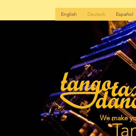
English
Deutsch
Español
We make yo
Ta