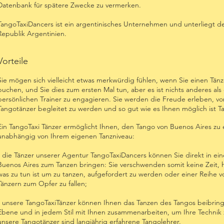
Datenbank für spätere Zwecke zu vermerken.
TangoTaxiDancers ist ein argentinisches Unternehmen und unterliegt 
Republik Argentinien.
Vorteile
Sie mögen sich vielleicht etwas merkwürdig fühlen, wenn Sie einen Tänz
buchen, und Sie dies zum ersten Mal tun, aber es ist nichts anderes als
persönlichen Trainer zu engagieren. Sie werden die Freude erleben, v
Tangotänzer begleitet zu werden und so gut wie es Ihnen möglich ist T
Ein TangoTaxi Tänzer ermöglicht Ihnen, den Tango von Buenos Aires zu 
unabhängig von Ihrem eigenen Tanzniveau:
- die Tänzer unserer Agentur TangoTaxiDancers können Sie direkt in ei
Buenos Aires zum Tanzen bringen: Sie verschwenden somit keine Zeit, 
was zu tun ist um zu tanzen, aufgefordert zu werden oder einer Reihe v
Tänzern zum Opfer zu fallen;
- unsere TangoTaxiTänzer können Ihnen das Tanzen des Tangos beibring
Ebene und in jedem Stil mit Ihnen zusammenarbeiten, um Ihre Technik z
unsere Tangotänzer sind langjährig erfahrene Tangolehrer.