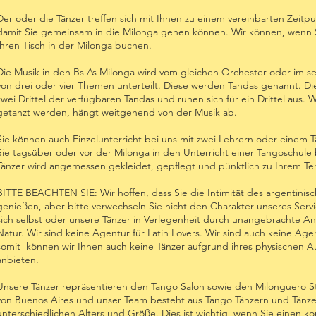
Der oder die Tänzer treffen sich mit Ihnen zu einem vereinbarten Zeitp
damit Sie gemeinsam in die Milonga gehen können. Wir können, wenn 
Ihren Tisch in der Milonga buchen.
Die Musik in den Bs As Milonga wird vom gleichen Orchester oder im sel
von drei oder vier Themen unterteilt. Diese werden Tandas genannt. Die
zwei Drittel der verfügbaren Tandas und ruhen sich für ein Drittel aus.
getanzt werden, hängt weitgehend von der Musik ab.
Sie können auch Einzelunterricht bei uns mit zwei Lehrern oder einem 
Sie tagsüber oder vor der Milonga in den Unterricht einer Tangoschule b
Tänzer wird angemessen gekleidet, gepflegt und pünktlich zu Ihrem 
BITTE BEACHTEN SIE: Wir hoffen, dass Sie die Intimität des argentinis
genießen, aber bitte verwechseln Sie nicht den Charakter unseres Serv
sich selbst oder unsere Tänzer in Verlegenheit durch unangebrachte 
Natur. Wir sind keine Agentur für Latin Lovers. Wir sind auch keine Age
somit können wir Ihnen auch keine Tänzer aufgrund ihres physischen 
anbieten.
Unsere Tänzer repräsentieren den Tango Salon sowie den Milonguero St
von Buenos Aires und unser Team besteht aus Tango Tänzern und Tänz
unterschiedlichen Alters und Größe. Dies ist wichtig, wenn Sie einen k