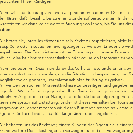
gebuchten Tänzer kündigen.
Wenn wir eine Buchung von Ihnen angenommen haben und Sie nicht er
der Tänzer dafür bezahlt, bis zu einer Stunde auf Sie zu warten. In de
akzeptieren wir dann keine weitere Buchung von Ihnen, bis Sie uns dies
haben.
Wir bitten Sie, Ihren Taxitänzer und sein Recht zu respektieren, nicht in
Gespräche oder Situationen hineingezogen zu werden. Er oder sie wird 
respektieren. Der Tango ist eine intime Erfahrung und unsere Tänzer si
höflich, dies ist nicht mit romantischen oder sexuellen Interessen zu ve
Wenn Sie oder Ihr Tänzer sich durch das Verhalten des anderen unwohl 
oder sie sofort bei uns anrufen, um die Situation zu besprechen, und S
möglicherweise gebeten, uns telefonisch eine Erklärung zu geben.
Wir werden versuchen, Missverständnisse zu beseitigen und gegeben
ergreifen. Wenn Sie sich gegenüber Ihrer Tänzerin unangemessen verha
mit einem Angebot intimer Natur, ist er oder sie berechtigt zu gehen,
keinen Anspruch auf Erstattung. Leider ist dieses Verhalten bei Touriste
ungewöhnlich, daher möchten wir diesen Punkt von anfang an klarstelle
Agentur für Latin Lovers - nur für Tangotänzer und Tangolehrer.
Wir behalten uns das Recht vor, einem Kunden der Agentur aus einem fü
Grund weitere Dienstleistungen zu verweigern und diese Verweigerung