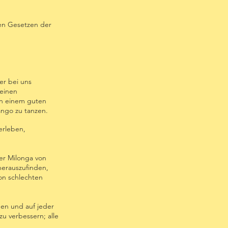
den Gesetzen der
er bei uns
 einen
on einem guten
ango zu tanzen.
erleben,
ner Milonga von
herauszufinden,
on schlechten
en und auf jeder
u verbessern; alle