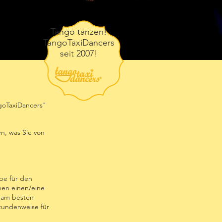
Tango tanzen!
TangoTaxiDancers
seit 2007!
goTaxiDancers"
en, was Sie von
ppe für den
hen einen/eine
u am besten
stundenweise für