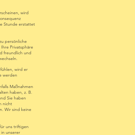
scheinen, wird
r Konsequenz
e Stunde erstattet
 zu persönliche
Ihre Privatsphäre
nd freundlich und
rwechseln.
fühlen, wird er
ie werden
enfalls Maßnahmen
lten haben, z. B.
 und Sie haben
n nicht
n. Wir sind keine
r uns triftigen
 in unserer