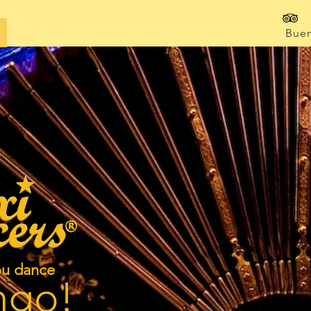
Buen
u dance
ngo!