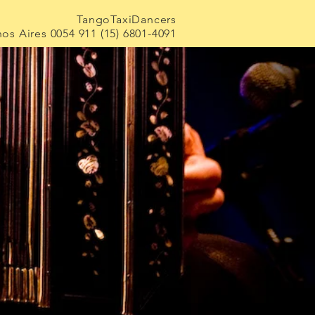
TangoTaxiDancers
os Aires 0054 911 (15) 6801-4091