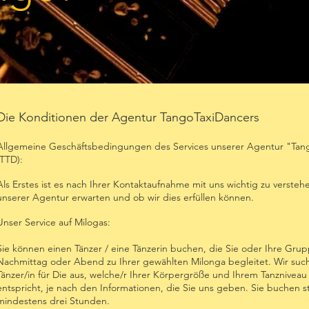
Die Konditionen der Agentur TangoTaxiDancers
Allgemeine Geschäftsbedingungen des Services unserer Agentur "Tan
(TTD):
Als Erstes ist es nach Ihrer Kontaktaufnahme mit uns wichtig zu versteh
unserer Agentur erwarten und ob wir dies erfüllen können.
Unser Service auf Milogas:
Sie können einen Tänzer / eine Tänzerin buchen, die Sie oder Ihre Gru
Nachmittag oder Abend zu Ihrer gewählten Milonga begleitet. Wir suc
Tänzer/in für Die aus, welche/r Ihrer Körpergröße und Ihrem Tanznivea
entspricht, je nach den Informationen, die Sie uns geben. Sie buchen 
mindestens drei Stunden.