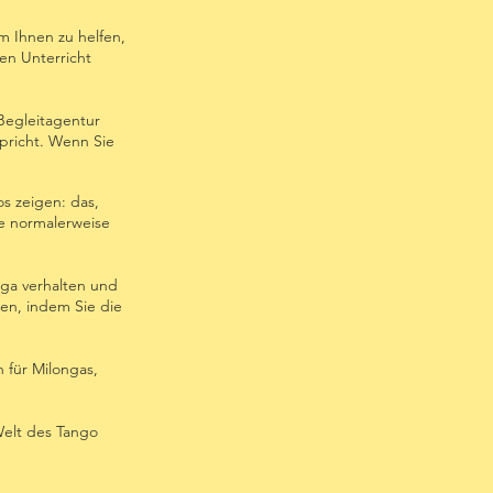
m Ihnen zu helfen,
en Unterricht
 Begleitagentur
pricht. Wenn Sie
s zeigen: das,
he normalerweise
nga verhalten und
sen, indem Sie die
 für Milongas,
Welt des Tango