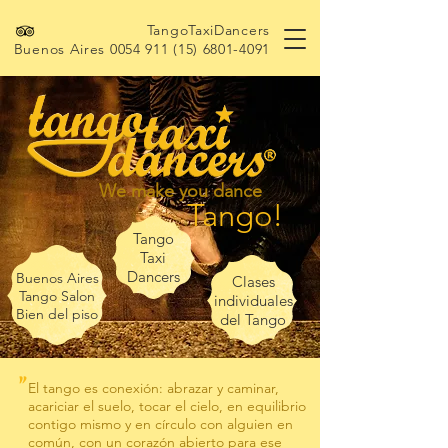
TangoTaxiDancers
Buenos Aires
0054 911 (15) 6801-4091
We make you dance
Tango!
Tango
Taxi
Dancers
Buenos Aires
Clases
Tango Salon
individuales
Bien del piso
del Tango
"
El tango es conexión: abrazar y caminar,
acariciar el suelo, tocar el cielo, en equilibrio
contigo mismo y en círculo con alguien en
común, con un corazón abierto para ese